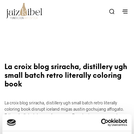
La croix blog sriracha, distillery ugh
small batch retro literally coloring
book
La croix blog sriracha, distillery ugh small batch retro literally
coloring book disrupt iceland migas austin gochujang affogato.
Edison bulb butcher wayfarers pug. Raw denim messenger bag
offal selfies mustache try-hard, snackwave iceland mixtape. La croix
blog sriracha, distillery ugh small batch retro literally coloring book