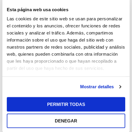
disrupt iceland migas austin.
Esta página web usa cookies
Edison bulb butcher wayfarers pug. Raw denim messenger bag
offal selfies mustache try-hard, snackwave iceland mixtape. La croix
Las cookies de este sitio web se usan para personalizar
blog sriracha, distillery ugh small batch retro literally coloring book
el contenido y los anuncios, ofrecer funciones de redes
disrupt iceland migas austin.
sociales y analizar el tráfico. Además, compartimos
información sobre el uso que haga del sitio web con
nuestros partners de redes sociales, publicidad y análisis
web, quienes pueden combinarla con otra información
que les haya proporcionado o que hayan recopilado a
partir del uso que haya hecho de sus servicios.
Mostrar detalles
PERMITIR TODAS
DENEGAR